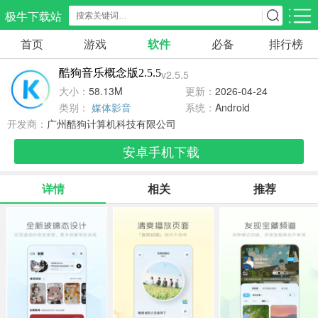
极牛下载站
首页
游戏
软件
必备
排行榜
应用分类
游戏分类
酷狗音乐概念版2.5.5
v2.5.5
生活服务
电商购物
教育学习
大小：
58.13M
更新：
2026-04-24
298款应用
87款应用
180款应用
类别：
媒体影音
系统：
Android
开发商：
广州酷狗计算机科技有限公司
气象交通
游戏辅助
摄影美化
安卓手机下载
85款应用
478款应用
216款应用
详情
相关
推荐
社交聊天
电子图书
移动办公
185款应用
441款应用
184款应用
新闻阅读
金融理财
媒体影音
44款应用
54款应用
603款应用