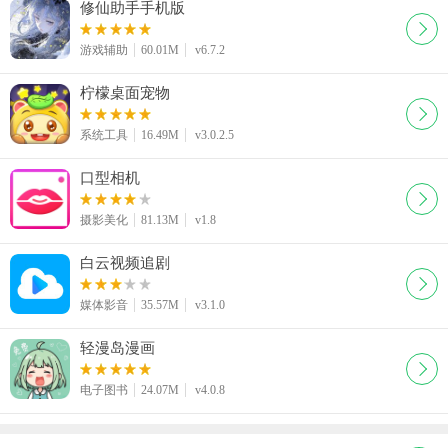
修仙助手手机版
游戏辅助
60.01M
v6.7.2
柠檬桌面宠物
系统工具
16.49M
v3.0.2.5
口型相机
摄影美化
81.13M
v1.8
白云视频追剧
媒体影音
35.57M
v3.1.0
轻漫岛漫画
电子图书
24.07M
v4.0.8