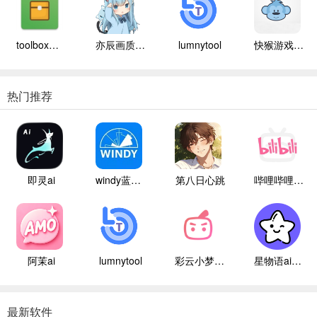
toolbox辅助器
亦辰画质大师
lumnytool
快猴游戏盒子
热门推荐
即灵ai
windy蓝色气象
第八日心跳
哔哩哔哩白色版
阿茉ai
lumnytool
彩云小梦国际版
星物语ai聊天
最新软件