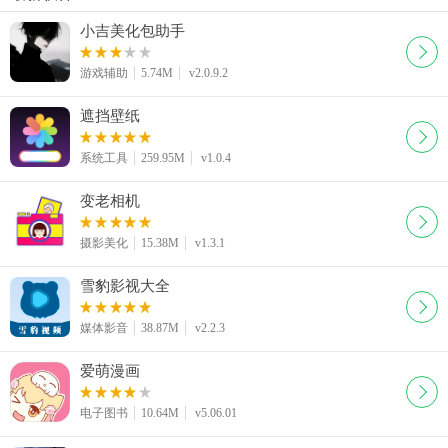
小吉美化包助手
游戏辅助
5.74M
v2.0.9.2
遮挡壁纸
系统工具
259.95M
v1.0.4
变老相机
摄影美化
15.38M
v1.3.1
雪豹影视大全
媒体影音
38.87M
v2.2.3
爱萌漫画
电子图书
10.64M
v5.06.01