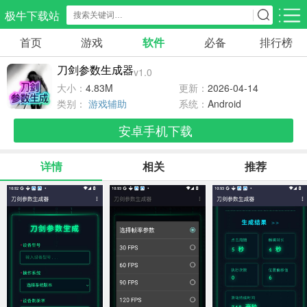
极牛下载站
首页
游戏
软件
必备
排行榜
应用分类
游戏分类
刀剑参数生成器
v1.0
生活服务
电商购物
教育学习
大小：
4.83M
更新：
2026-04-14
297款应用
86款应用
178款应用
类别：
游戏辅助
系统：
Android
安卓手机下载
气象交通
游戏辅助
摄影美化
84款应用
478款应用
215款应用
详情
相关
推荐
社交聊天
电子图书
移动办公
183款应用
439款应用
184款应用
新闻阅读
金融理财
媒体影音
43款应用
54款应用
602款应用