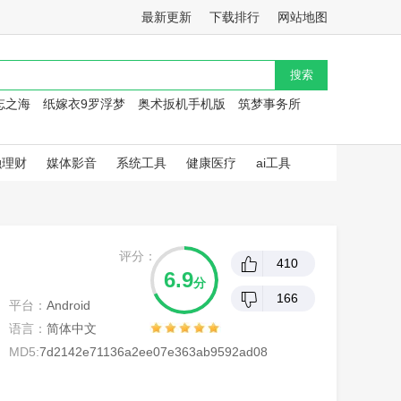
最新更新
下载排行
网站地图
忘之海
纸嫁衣9罗浮梦
奥术扳机手机版
筑梦事务所
融理财
媒体影音
系统工具
健康医疗
ai工具
评分：
410
6.9
分
166
平台：
Android
语言：
简体中文
MD5:
7d2142e71136a2ee07e363ab9592ad08