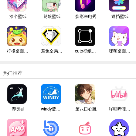
涂个壁纸
萌娘壁纸
焕彩来电秀
遮挡壁纸
柠檬桌面宠物
羞兔全局壁纸纯净版
cuto壁纸高级版
咪萌桌面宠物
热门推荐
即灵ai
windy蓝色气象
第八日心跳
哔哩哔哩白色版