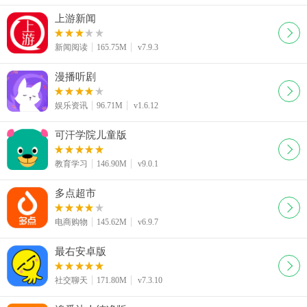
上游新闻
新闻阅读
165.75M
v7.9.3
漫播听剧
娱乐资讯
96.71M
v1.6.12
可汗学院儿童版
教育学习
146.90M
v9.0.1
多点超市
电商购物
145.62M
v6.9.7
最右安卓版
社交聊天
171.80M
v7.3.10