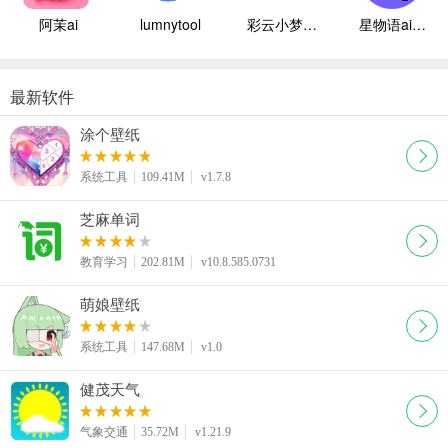
阿茉ai
lumnytool
彩云小梦国际版
星物语ai聊天
最新软件
涂个壁纸
系统工具
109.41M
v1.7.8
芝麻单词
教育学习
202.81M
v10.8.585.0731
萌娘壁纸
系统工具
147.68M
v1.0
健茂天气
气象交通
35.72M
v1.21.9