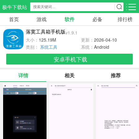
极牛下载站
首页
游戏
软件
必备
排行榜
应用分类
游戏分类
落寞工具箱手机版
v1.9.1
生活服务
电商购物
教育学习
大小：
125.19M
更新：
2026-04-10
298款应用
87款应用
180款应用
类别：
系统工具
系统：
Android
安卓手机下载
气象交通
游戏辅助
摄影美化
85款应用
478款应用
216款应用
详情
相关
推荐
社交聊天
电子图书
移动办公
185款应用
441款应用
184款应用
新闻阅读
金融理财
媒体影音
44款应用
54款应用
603款应用