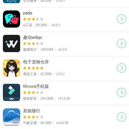
生活服务
44.02M
v3.8.3
pada
ai工具
89.28M
v6.0.1
趣动willgo
健康医疗
238.93M
v4.2.6
电子宠物仓库
系统工具
62.50M
v2.0.1
filmora手机版
媒体影音
244.28M
v15.6.50
差旅随行
气象交通
60.58M
v4.02.99