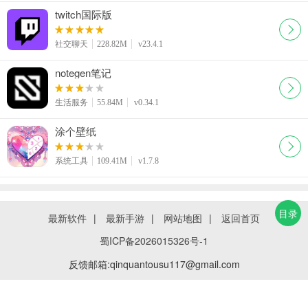
twitch国际版
社交聊天
228.82M
v23.4.1
notegen笔记
生活服务
55.84M
v0.34.1
涂个壁纸
系统工具
109.41M
v1.7.8
目录
最新软件
|
最新手游
|
网站地图
|
返回首页
蜀ICP备2026015326号-1
反馈邮箱:qinquantousu117@gmail.com