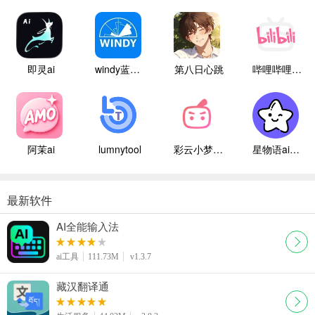
即灵ai
windy蓝色气象
第八日心跳
哔哩哔哩白色版
阿茉ai
lumnytool
彩云小梦国际版
星物语ai聊天
最新软件
AI全能输入法
ai工具
111.73M
v1.3.7
藏汉翻译通