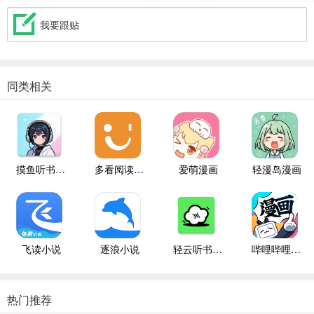
我要跟贴
同类相关
摸鱼听书纯净版
多看阅读本地版
爱萌漫画
轻漫岛漫画
飞读小说
逐浪小说
轻云听书纯净版
哔哩哔哩漫画
热门推荐