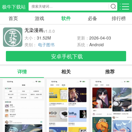
极牛下载站
首页
游戏
软件
必备
排行榜
应用分类
游戏分类
无染漫画
v1.0.0
生活服务
电商购物
教育学习
大小：
31.52M
更新：
2026-04-03
300款应用
87款应用
180款应用
类别：
电子图书
系统：
Android
安卓手机下载
气象交通
游戏辅助
摄影美化
86款应用
478款应用
216款应用
详情
相关
推荐
社交聊天
电子图书
移动办公
186款应用
441款应用
184款应用
新闻阅读
金融理财
媒体影音
44款应用
54款应用
604款应用