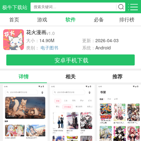
极牛下载站
首页
游戏
软件
必备
排行榜
应用分类
游戏分类
花火漫画
v1.0
生活服务
电商购物
教育学习
大小：
14.90M
更新：
2026-04-03
297款应用
86款应用
178款应用
类别：
电子图书
系统：
Android
安卓手机下载
气象交通
游戏辅助
摄影美化
84款应用
476款应用
214款应用
详情
相关
推荐
社交聊天
电子图书
移动办公
183款应用
438款应用
184款应用
新闻阅读
金融理财
媒体影音
43款应用
54款应用
601款应用