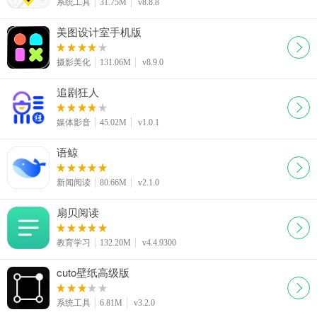
系统工具
31.75M
v8.8.8
美图设计室手机版
摄影美化
131.06M
v8.9.0
追剧狂人
媒体影音
45.02M
v1.0.1
语鲸
新闻阅读
80.66M
v2.1.0
扇贝阅读
教育学习
132.20M
v4.4.9300
cuto壁纸高级版
系统工具
6.81M
v3.2.0