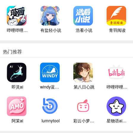
哔哩哔哩漫画
有盐轻小说
浩看小说
青羽阅读
热门推荐
即灵ai
windy蓝色气象
第八日心跳
哔哩哔哩白色版
阿茉ai
lumnytool
彩云小梦国际版
星物语ai聊天