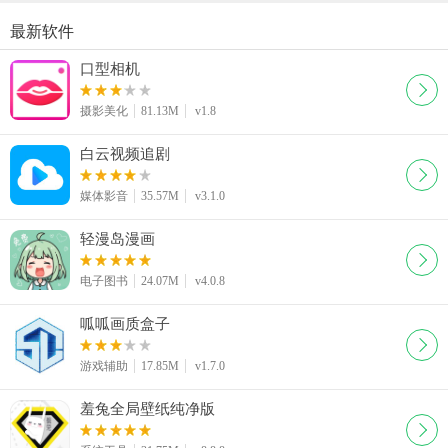
最新软件
口型相机
摄影美化
81.13M
v1.8
白云视频追剧
媒体影音
35.57M
v3.1.0
轻漫岛漫画
电子图书
24.07M
v4.0.8
呱呱画质盒子
游戏辅助
17.85M
v1.7.0
羞兔全局壁纸纯净版