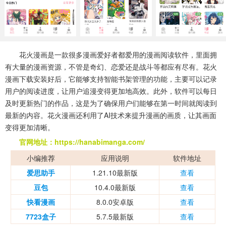
系统工具
健康医疗
ai工具
644款应用
53款应用
334款应用
娱乐资讯
花火漫画是一款很多漫画爱好者都爱用的漫画阅读软件，里面拥
96款应用
有大量的漫画资源，不管是奇幻、恋爱还是战斗等都应有尽有。花火
漫画下载安装好后，它能够支持智能书架管理的功能，主要可以记录
用户的阅读进度，让用户追漫变得更加地高效。此外，软件可以每日
及时更新热门的作品，这是为了确保用户们能够在第一时间就阅读到
最新的内容。花火漫画还利用了AI技术来提升漫画的画质，让其画面
变得更加清晰。
官网地址：https://hanabimanga.com/
小编推荐
应用说明
软件地址
爱思助手
1.21.10最新版
查看
豆包
10.4.0最新版
查看
快看漫画
8.0.0安卓版
查看
7723盒子
5.7.5最新版
查看