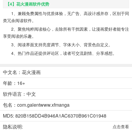
【4】花火漫画软件优势
1、兼顾免费属性与优质体验，无广告、高设计感并存，区别于同
类冗余阅读软件。
2、聚焦纯粹阅读核心，去除所有干扰因素，让漫画爱好者能专注
享受阅读的乐趣。
3、阅读界面支持亮度调节、字体大小、背景色自定义。
4、热门作品还提供评论区，读者可交流剧情、分享感想。
中文名：花火漫画
年龄：16+
软件语言：中文
包名：com.galentwww.xfmanga
MD5: 820B158DD4B946A1AC6370B961C01948
隐私说明:
点击查看