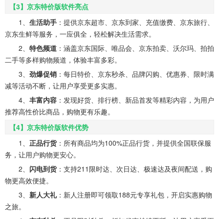
【3】京东特价版软件亮点
1、
生活助手
：提供京东超市、京东到家、充值缴费、京东旅行、
京东生鲜等服务，一应俱全，轻松解决生活需求。
2、
特色频道
：涵盖京东国际、唯品会、京东拍卖、沃尔玛、拍拍
二手等多样购物频道，体验丰富多彩。
3、
劲爆促销
：每日特价、京东秒杀、品牌闪购、优惠券、限时满
减等活动不断，让用户享受更多实惠。
4、
丰富内容
：发现好货、排行榜、新品首发等精彩内容，为用户
推荐高性价比商品，购物更有乐趣。
【4】京东特价版软件优势
1、
正品行货
：所有商品均为100%正品行货，并提供全国联保服
务，让用户购物更安心。
2、
闪电到货
：支持211限时达、次日达、极速达及夜间配送，购
物更高效便捷。
3、
新人大礼
：新人注册即可领取188元专享礼包，开启实惠购物
之旅。