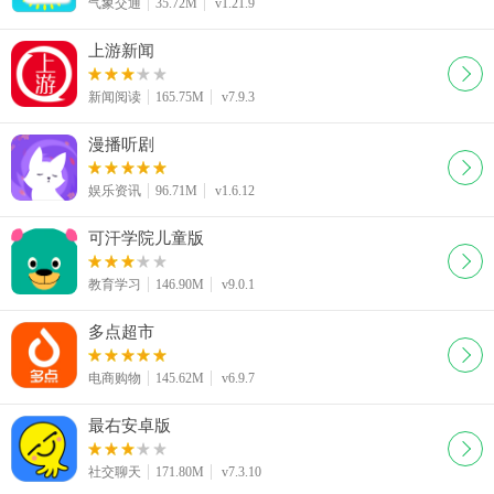
气象交通
35.72M
v1.21.9
上游新闻
新闻阅读
165.75M
v7.9.3
漫播听剧
娱乐资讯
96.71M
v1.6.12
可汗学院儿童版
教育学习
146.90M
v9.0.1
多点超市
电商购物
145.62M
v6.9.7
最右安卓版
社交聊天
171.80M
v7.3.10