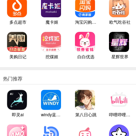
多点超市
魔卡姬
淘宝闪购商家版
欧气吃谷社
美购日记
挖煤姬
白白优选
星辉世界
热门推荐
即灵ai
windy蓝色气象
第八日心跳
哔哩哔哩白色版