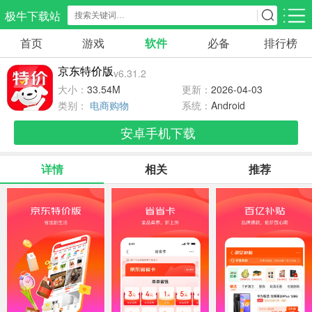
极牛下载站
首页
游戏
软件
必备
排行榜
应用分类
游戏分类
京东特价版
v6.31.2
生活服务
电商购物
教育学习
大小：
33.54M
更新：
2026-04-03
298款应用
87款应用
180款应用
类别：
电商购物
系统：
Android
安卓手机下载
气象交通
游戏辅助
摄影美化
85款应用
478款应用
216款应用
详情
相关
推荐
社交聊天
电子图书
移动办公
185款应用
441款应用
184款应用
新闻阅读
金融理财
媒体影音
44款应用
54款应用
603款应用