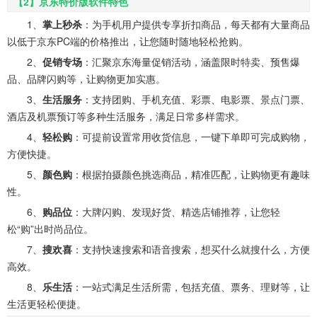
【2】京东特价版软件特色
1、
掌上秒杀
：为手机用户提供专享折扣商品，每天都有大量商品
以低于京东PC端的价格推出，让您随时随地轻松抢购。
2、
促销专场
：汇聚京东海量促销活动，涵盖限时特卖、预售爆
品、品牌闪购等，让购物更加实惠。
3、
生活服务
：支持团购、手机充值、彩票、电影票、景点门票、
酒店及机票预订等多种生活服务，满足日常多样需求。
4、
轻松购
：可提前设置常用收货信息，一键下单即可完成购物，
方便快捷。
5、
颜色购
：根据拍摄颜色挑选商品，精准匹配，让购物更有趣味
性。
6、
购品位
：大牌闪购、发现好货、精选店铺推荐，让您轻
松“购”出时尚品位。
7、
搜欢喜
：支持快速搜索和语音搜索，想买什么就搜什么，方便
高效。
8、
乐生活
：一站式满足生活所需，包括充值、票务、理财等，让
生活更轻松便捷。