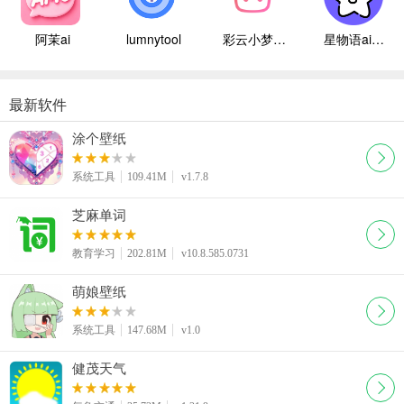
阿茉ai
lumnytool
彩云小梦国际版
星物语ai聊天
最新软件
涂个壁纸
系统工具
109.41M
v1.7.8
芝麻单词
教育学习
202.81M
v10.8.585.0731
萌娘壁纸
系统工具
147.68M
v1.0
健茂天气