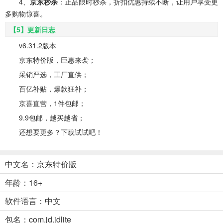
4、
京东秒杀
：正品限时秒杀，折扣优惠持续不断，让用户享受更
多购物惊喜。
【5】更新日志
v6.31.2版本
京东特价版，巨惠来袭；
采销严选，工厂直供；
百亿补贴，爆款狂补；
京喜直营，1件包邮；
9.9包邮，越买越省；
还想要更多？下载试试吧！
中文名：京东特价版
年龄：16+
软件语言：中文
包名：com.jd.jdlite