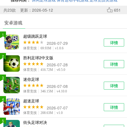
系统工具
健康医疗
ai工具
647款应用
53款应用
336款应用
共
23
款
更新：2026-05-12
651
安卓游戏
娱乐资讯
97款应用
1
超级跳跃足球
详情
2026-07-29
体育竞技
69.93M
v1.0.6
2
胜利足球2中文版
详情
2026-07-28
体育竞技
416.72M
v0.5.0
3
迷你足球
详情
2026-07-08
体育竞技
346.15M
v4.10.0
4
超迷足球
详情
2026-07-07
体育竞技
208.63M
v1.0
5
街头足球对决