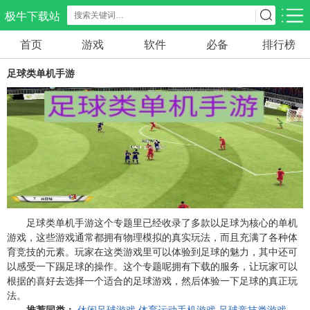
极牛下载站
首页
游戏
软件
必备
排行榜
应用分类
游戏分类
足球类单机手游
生活服务
电商购物
教育学习
298款应用
87款应用
179款应用
气象交通
游戏辅助
摄影美化
84款应用
478款应用
216款应用
社交聊天
电子图书
移动办公
185款应用
441款应用
184款应用
足球类单机手游这个专题里已经收录了多款以足球为核心的单机
游戏，这些游戏通常都拥有物理模拟的真实玩法，而且充满了各种体
育竞技的元素。玩家在这类游戏里可以体验到足球的魅力，其中还可
新闻阅读
金融理财
媒体影音
以感受一下踢足球的操作。这个专题呢拥有下载的服务，让玩家可以
43款应用
54款应用
603款应用
根据的喜好去选择一个适合的足球游戏，然后体验一下足球的真正玩
法。
推荐同类：
休闲足球游戏
体育运动手机游戏
足球竞技类游戏