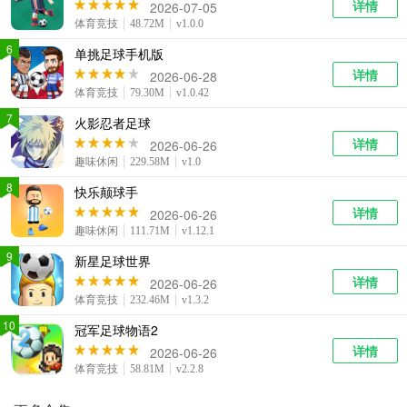
详情
2026-07-05
体育竞技
48.72M
v1.0.0
6
单挑足球手机版
详情
2026-06-28
体育竞技
79.30M
v1.0.42
7
火影忍者足球
详情
2026-06-26
趣味休闲
229.58M
v1.0
8
快乐颠球手
详情
2026-06-26
趣味休闲
111.71M
v1.12.1
9
新星足球世界
详情
2026-06-26
体育竞技
232.46M
v1.3.2
10
冠军足球物语2
详情
2026-06-26
体育竞技
58.81M
v2.2.8