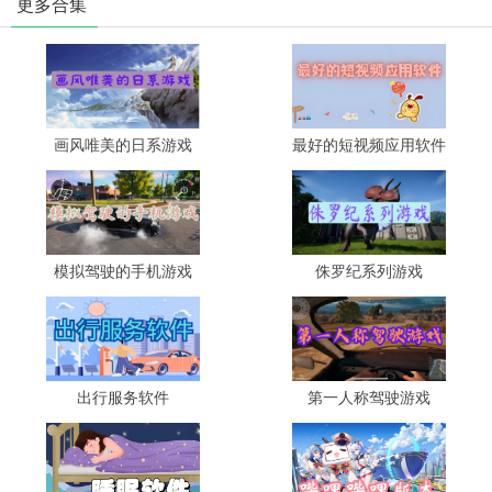
更多合集
画风唯美的日系游戏
最好的短视频应用软件
模拟驾驶的手机游戏
侏罗纪系列游戏
出行服务软件
第一人称驾驶游戏