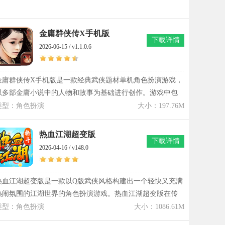
金庸群侠传X手机版
下载详情
2026-06-15 / v1.1.0.6
金庸群侠传X手机版是一款经典武侠题材单机角色扮演游戏，
以多部金庸小说中的人物和故事为基础进行创作。游戏中包
含郭靖、杨过、令狐冲等众多熟悉角色，玩家可以自由探索
类型：角色扮演
大小：197.76M
江湖世界，学习各类武学招式，并根据自己的选择体验不同
的发展路线。在金庸群侠传X手机版单机版冒险过程中，玩家
热血江湖超变版
下载详情
不仅能够完成主线任务，还能前往各大门派拜师学艺，收集
2026-04-16 / v148.0
武功秘籍和装备道具。游戏支持队友招募系统，不同角色拥
有独特天赋和武学特点，合理搭配阵容能够应对更多战斗挑
战。
热血江湖超变版是一款以Q版武侠风格构建出一个轻快又充满
热闹氛围的江湖世界的角色扮演游戏。热血江湖超变版在传
统武侠基础上加入多职业成长与自由转职机制，使角色发展
类型：角色扮演
大小：1086.61M
路线更具延展性。热血江湖超变版融合帮会战、跨服对抗与