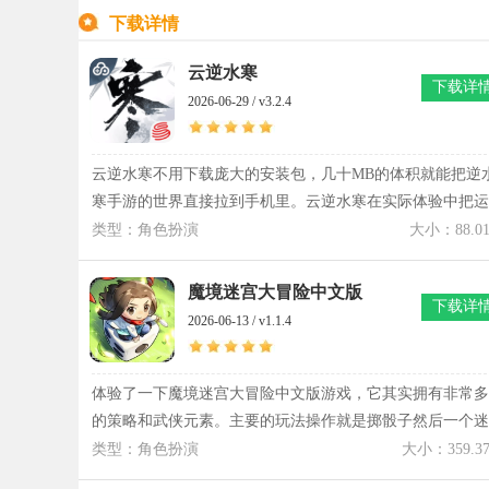
下载详情
云逆水寒
下载详
2026-06-29 / v3.2.4
云逆水寒不用下载庞大的安装包，几十MB的体积就能把逆
寒手游的世界直接拉到手机里。云逆水寒在实际体验中把运
行压力全部转移到云端处理，手机只负责显示画面和操作反
类型：角色扮演
大小：88.0
馈，即使玩家的游戏设备配置一般，也能顺畅进入大宋江
湖。云逆水寒的存在让空间紧张的设备也能安心体验开放世
魔境迷宫大冒险中文版
下载详
界内容，进入速度很快，点开就能继续江湖旅程。云逆水寒
2026-06-13 / v1.1.4
除了基础游玩，还加入云庄园玩法，提前设计庄园布局，生
成图纸后可以在正式版本中继续使用，创意可以提前保存下
来。整个游戏体验主打一个随时能进入的云端江湖入口，轻
体验了一下魔境迷宫大冒险中文版游戏，它其实拥有非常多
便但内容承载完整。
的策略和武侠元素。主要的玩法操作就是掷骰子然后一个迷
宫里不断前进，每一次都会有不同的随机事件，而且地下迷
类型：角色扮演
大小：359.3
宫是可以让大家去进行探索的。期间可以得到一些珍贵的装