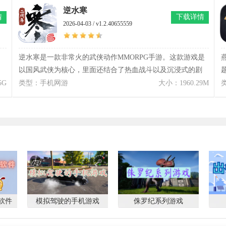
险体验。所以说暴走大侠2026这个游戏是真的非常适合一些
逆水寒
情
下载详情
喜欢休闲娱乐的玩家来游玩。
2026-04-03 / v1.2.40655559
逆水寒是一款非常火的武侠动作MMORPG手游。这款游戏是
以国风武侠为核心，里面还结合了热血战斗以及沉浸式的剧
情，能够让玩家重回那个快意恩仇的武林世界。逆水寒内有
5G
类型：手机网游
大小：1960.29M
六大职业且各具特色，从碎梦到龙吟，每个角色都拥有其独
特的武学招式与战斗风格。逆水寒还有顶级的画质以及动态
光影技术非常大的程度还原了栩栩如生的江湖风景，所以能
够给玩家呈现出一个真正“会呼吸”的世界。
软件
模拟驾驶的手机游戏
侏罗纪系列游戏