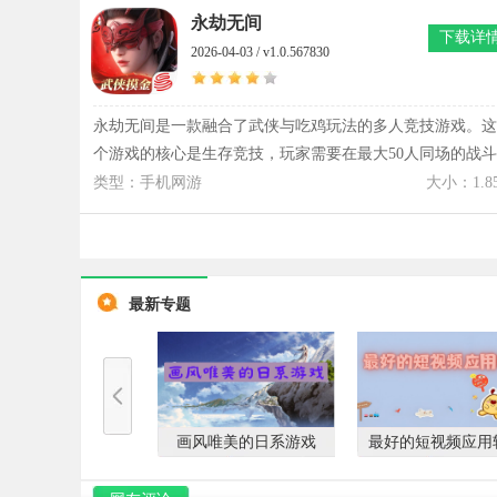
备和武林秘籍，整体的玩法特别有趣，所以有兴趣的话就来
永劫无间
下载详
把魔境迷宫大冒险中文版下载好吧。
2026-04-03 / v1.0.567830
永劫无间是一款融合了武侠与吃鸡玩法的多人竞技游戏。这
个游戏的核心是生存竞技，玩家需要在最大50人同场的战斗
中利用收集的武器、技能和战术来成为最后的幸存者。永劫
类型：手机网游
大小：1.8
无间拥有丰富的英雄角色、精致的画面和特效，能给玩家带
来身临其境的体验。在游戏操作方面优化了滑动控制，让玩
家可以在手机上流畅地释放各种高难度战技。永劫无间还加
入排位赛，玩家和全球玩家一起比拼技术，争夺更高的排
最新专题
名。这款游戏无论是打击感、策略性，还是英雄搭配的深
度，都能让玩家感受到浓厚的武侠氛围和竞技乐趣。
画风唯美的日系游戏
最好的短视频应用