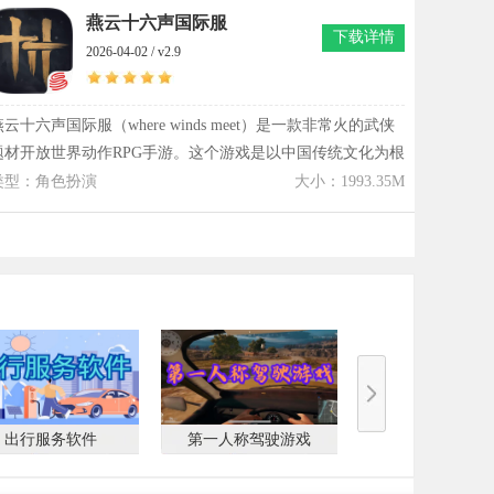
情缘社交等多种玩法，让江湖互动更具真实感与参与感。热
燕云十六声国际服
下载详情
血江湖超变版通过清新画面与流畅动作表现，营造出节奏明
2026-04-02 / v2.9
快的战斗体验，同时在技能释放与打击反馈上强化手感表
现。，适合喜欢多人互动与武侠成长体验的玩家进入探索。
燕云十六声国际服（where winds meet）是一款非常火的武侠
题材开放世界动作RPG手游。这个游戏是以中国传统文化为根
基，打造了兼具武侠意境与探索深度的宏大世界。燕云十六
类型：角色扮演
大小：1993.35M
声国际服里融合了战斗、养成、探索和剧情推进等多种玩
法，让玩家能够在江湖中体验到真实的武侠生活。游戏里可
以支持多人在线模式，玩家可以一起组队战斗，共同完成挑
战，并且提升角色战斗力。燕云十六声国际服里包含了百小
时单人剧情和隐藏支线任务，能给玩家带来丰富的剧情体验
和探索乐趣。
出行服务软件
第一人称驾驶游戏
睡眠软件