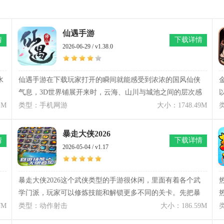
仙遇手游
情
下载详情
2026-06-29 / v1.38.0
水
仙遇手游在下载玩家打开的瞬间就能感受到浓浓的国风仙侠
气息，3D世界铺展开来时，云海、山川与城池之间的层次感
相当明显。仙遇手游把修仙成长做成一条从入门到飞升的完
1M
类型：手机网游
大小：1748.49M
整路线，角色从最初的修行起点慢慢走向更高境界，每一步
都需要面对不同的选择与考验。仙遇手游的世界里有昼夜变
暴走大侠2026
情
下载详情
化，也有风雪雷雨等天气切换，环境变化会影响探索节奏，
2026-05-04 / v1.17
让赶路和战斗都带着一点真实感。仙遇手游在玩法上融合御
剑飞行、秘境探索与势力纷争，不同区域之间差异很大，从
昆仑雪域到沙漠边境，每一段路都有新的遭遇。除了个人成
暴走大侠2026这个武侠类型的手游很休闲，里面有着各个武
长，还能与仙友一起进入副本或参与事件，在互动过程中形
学门派，玩家可以修炼技能和解锁更多不同的关卡。先把暴
成各自的修行轨迹。
走大侠2026下载安装好，里面的游戏画风还挺萌的。玩家也
7M
类型：动作射击
大小：186.59M
可以选择去升级自己的装备，享受到这种自由度有点高的冒