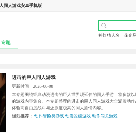
巨人同人游戏安卓手机版
神灯猜人名
花光
专题
进击的巨人同人游戏
更新时间：2026-06-08
本专题围绕经典动漫进击的巨人世界观延伸的同人手游，将多款以
的游戏内容集合。本专题整理的进击的巨人同人游戏大全涵盖动作
体验高自由度战斗与还原度极高的同人剧情内容。
强烈推荐：
动作冒险类游戏
动漫改编游戏
动作闯关游戏