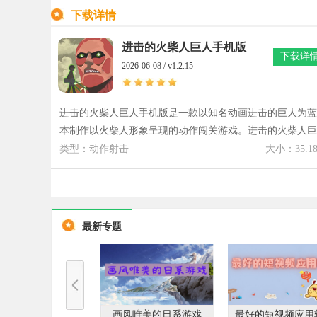
下载详情
进击的火柴人巨人手机版
下载详
2026-06-08 / v1.2.15
进击的火柴人巨人手机版是一款以知名动画进击的巨人为蓝
本制作以火柴人形象呈现的动作闯关游戏。进击的火柴人巨
人手机版的游戏核心舞台建立在巨人横行的世界里，玩家操
类型：动作射击
大小：35.1
控火柴人角色在城市废墟之间穿梭，借助立体机动装置完成
高速位移与空中斩击。进击的火柴人巨人手机版在节奏设计
上偏向高强度对抗，巨人出现时的压迫感通过体型差异与攻
击范围被放大，战斗过程更考验玩家的路线判断与时机切
最新专题
入。进击的火柴人巨人手机版整体体验偏向快速反应与空间
操作结合的动作结构。
画风唯美的日系游戏
最好的短视频应用