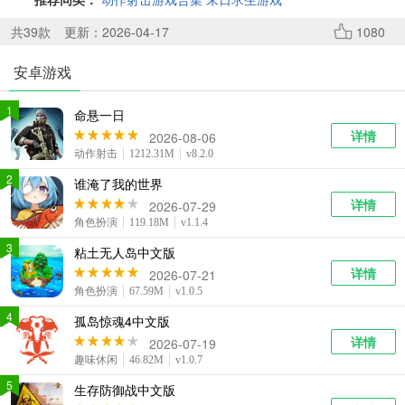
系统工具
健康医疗
ai工具
649款应用
53款应用
336款应用
共
39
款
更新：2026-04-17
1080
安卓游戏
娱乐资讯
97款应用
1
命悬一日
详情
2026-08-06
动作射击
1212.31M
v8.2.0
2
谁淹了我的世界
详情
2026-07-29
角色扮演
119.18M
v1.1.4
3
粘土无人岛中文版
详情
2026-07-21
角色扮演
67.59M
v1.0.5
4
孤岛惊魂4中文版
详情
2026-07-19
趣味休闲
46.82M
v1.0.7
5
生存防御战中文版