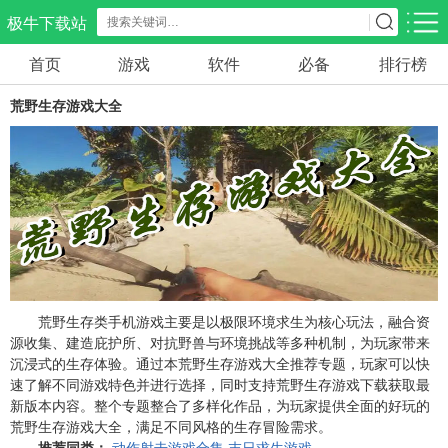
极牛下载站
首页
游戏
软件
必备
排行榜
应用分类
游戏分类
荒野生存游戏大全
生活服务
电商购物
教育学习
298款应用
87款应用
180款应用
气象交通
游戏辅助
摄影美化
85款应用
478款应用
216款应用
社交聊天
电子图书
移动办公
185款应用
441款应用
184款应用
荒野生存类手机游戏主要是以极限环境求生为核心玩法，融合资
源收集、建造庇护所、对抗野兽与环境挑战等多种机制，为玩家带来
沉浸式的生存体验。通过本荒野生存游戏大全推荐专题，玩家可以快
新闻阅读
金融理财
媒体影音
速了解不同游戏特色并进行选择，同时支持荒野生存游戏下载获取最
44款应用
54款应用
603款应用
新版本内容。整个专题整合了多样化作品，为玩家提供全面的好玩的
荒野生存游戏大全，满足不同风格的生存冒险需求。
推荐同类：
动作射击游戏合集
末日求生游戏