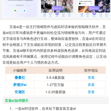
系统工具
健康医疗
ai工具
650款应用
54款应用
338款应用
娱乐资讯
言途ai是一款主打情绪陪伴与虚拟对话体验的智能聊天软件，言
97款应用
途ai在日常沟通场景中更偏向轻松交流与情绪释放方向，用户可通过
文字或语音与AI角色进行互动，整体响应速度较快，言途ai在对话过
程中会根据上下文生成贴近语境的回复，让交流过程更贴近日常聊天
节奏。言途ai聊天软件内部提供多种虚拟角色选择，从性格设定到说
话风格都有不同侧重点，使用过程中还能自行调整角色设定，让互动
呈现更贴合用户个人习惯的表达方式。
小编推荐
应用说明
软件地址
叠叠社
3.9.4最新版
查看
梦潮汐ai
1.27官方版
查看
空扇区
1.2.20最新版
查看
言途ai如何聊天
1、一款ai对话软件，在本站下载安装言途ai