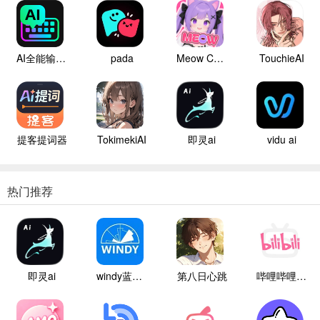
AI全能输入法
pada
Meow ChatAI
TouchieAI
提客提词器
TokimekiAI
即灵ai
vidu ai
热门推荐
即灵ai
windy蓝色气象
第八日心跳
哔哩哔哩白色版