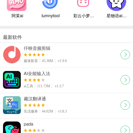
阿茉ai
lumnytool
彩云小梦国际版
星物语ai聊天
最新软件
仟映音频剪辑
媒体影音
45.36M
v1.9.0
AI全能输入法
ai工具
111.73M
v1.3.7
藏汉翻译通
生活服务
44.02M
v3.8.3
pada