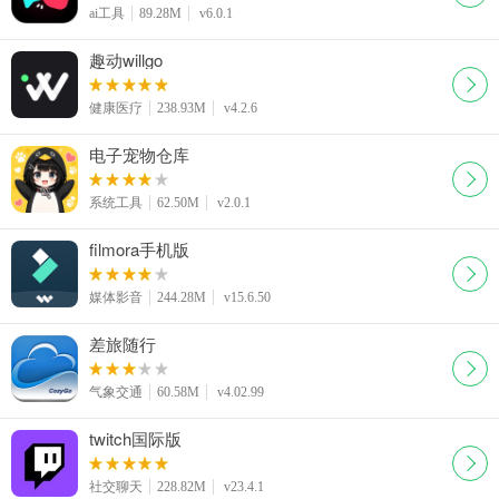
ai工具
89.28M
v6.0.1
趣动willgo
健康医疗
238.93M
v4.2.6
电子宠物仓库
系统工具
62.50M
v2.0.1
filmora手机版
媒体影音
244.28M
v15.6.50
差旅随行
气象交通
60.58M
v4.02.99
twitch国际版
社交聊天
228.82M
v23.4.1