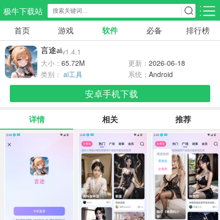
极牛下载站
首页
游戏
软件
必备
排行榜
应用分类
游戏分类
言途ai
v1.4.1
生活服务
电商购物
教育学习
大小：
65.72M
更新：
2026-06-18
300款应用
87款应用
180款应用
类别：
ai工具
系统：
Android
安卓手机下载
气象交通
游戏辅助
摄影美化
86款应用
478款应用
216款应用
详情
相关
推荐
社交聊天
电子图书
移动办公
186款应用
441款应用
184款应用
新闻阅读
金融理财
媒体影音
44款应用
54款应用
605款应用