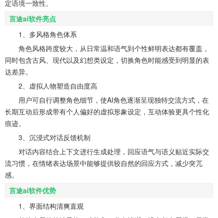
定语境一致性。
言途ai软件亮点
1、多风格角色体系
角色风格跨度较大，从日常温和语气到个性鲜明表达都有覆盖，
同时包含古风、现代以及幻想类设定，切换角色时能感受到明显的表
达差异。
2、虚拟人物塑造自由度高
用户可自行调整角色细节，使AI角色逐渐呈现独特交流方式，在
长期互动后形成带有个人偏好的虚拟形象设定，互动体验更具个性化
痕迹。
3、沉浸式对话反馈机制
对话内容结合上下文进行生成处理，回应语气与语义贴近实际交
流习惯，在情绪表达场景中能够提供较自然的回应方式，减少突兀
感。
言途ai软件优势
1、界面结构清爽直观