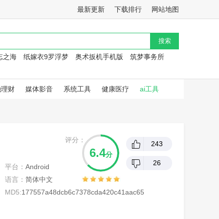
最新更新
下载排行
网站地图
忘之海
纸嫁衣9罗浮梦
奥术扳机手机版
筑梦事务所
融理财
媒体影音
系统工具
健康医疗
ai工具
评分：
243
6.4
分
26
平台：
Android
语言：
简体中文
MD5:
177557a48dcb6c7378cda420c41aac65