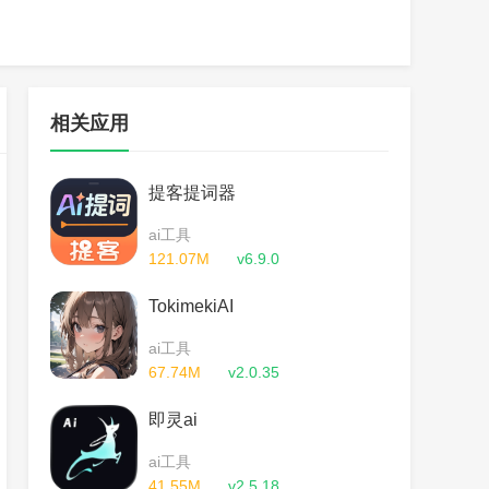
相关应用
提客提词器
ai工具
121.07M
v6.9.0
TokimekiAI
ai工具
67.74M
v2.0.35
即灵ai
ai工具
41.55M
v2.5.18