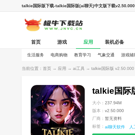
talkie国际版下载-talkie国际版(ai聊天)中文版下载v2.50.000
首页
游戏
应用
装机必备
生活服务
电商购物
教育学习
气象交通
游戏辅
娱乐资讯
当前位置：
首页
→
应用
→
ai工具
→ talkie国际版 v2.50.000
talkie国际
大小：
237.94M
版本：
v2.50.000
厂商：
暂无资料
标签：
ai聊天软件
人