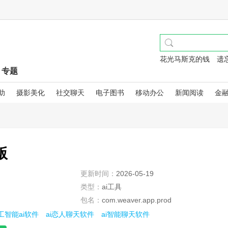
花光马斯克的钱
遗
专题
助
摄影美化
社交聊天
电子图书
移动办公
新闻阅读
金
版
更新时间：
2026-05-19
类型：
ai工具
包名：
com.weaver.app.prod
工智能ai软件
ai恋人聊天软件
ai智能聊天软件