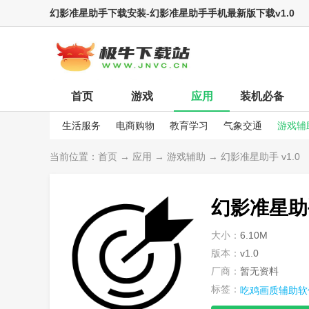
幻影准星助手下载安装-幻影准星助手手机最新版下载v1.0
首页
游戏
应用
装机必备
生活服务
电商购物
教育学习
气象交通
游戏辅
娱乐资讯
当前位置：
首页
→
应用
→
游戏辅助
→ 幻影准星助手 v1.0
幻影准星助
大小：
6.10M
版本：
v1.0
厂商：
暂无资料
标签：
吃鸡画质辅助软