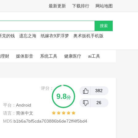
最新更新
下载排行
网站地图
斯克的钱
遗忘之海
纸嫁衣9罗浮梦
奥术扳机手机版
融理财
媒体影音
系统工具
健康医疗
ai工具
评分：
382
9.8
分
26
平台：
Android
语言：
简体中文
MD5:
b1b6a7bf5cda703886b6de72ff4f5bd4