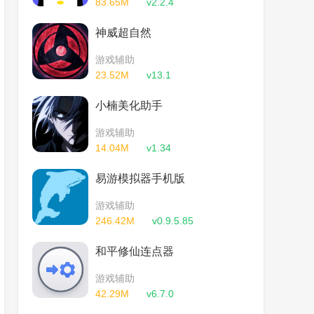
83.65M
v2.2.4
神威超自然
游戏辅助
23.52M
v13.1
小楠美化助手
游戏辅助
14.04M
v1.34
易游模拟器手机版
游戏辅助
246.42M
v0.9.5.85
和平修仙连点器
游戏辅助
42.29M
v6.7.0