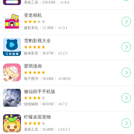
系统工具
259.95M
v1.0.4
变老相机
摄影美化
15.38M
v1.3.1
雪豹影视大全
媒体影音
38.87M
v2.2.3
爱萌漫画
电子图书
10.64M
v5.06.01
修仙助手手机版
游戏辅助
60.01M
v6.7.2
柠檬桌面宠物
系统工具
16.49M
v3.0.2.5