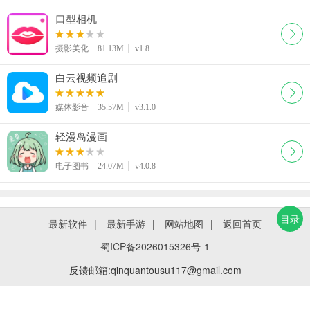
口型相机
摄影美化
81.13M
v1.8
白云视频追剧
媒体影音
35.57M
v3.1.0
轻漫岛漫画
电子图书
24.07M
v4.0.8
目录
最新软件
|
最新手游
|
网站地图
|
返回首页
蜀ICP备2026015326号-1
反馈邮箱:qinquantousu117@gmail.com