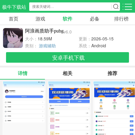
极牛下载站
首页
游戏
软件
必备
排行榜
应用分类
游戏分类
阿浪画质助手pubg
v6.0
生活服务
电商购物
教育学习
大小：
18.59M
更新：
2026-05-15
297款应用
86款应用
178款应用
类别：
游戏辅助
系统：
Android
安卓手机下载
气象交通
游戏辅助
摄影美化
84款应用
478款应用
215款应用
详情
相关
推荐
社交聊天
电子图书
移动办公
183款应用
439款应用
184款应用
新闻阅读
金融理财
媒体影音
43款应用
54款应用
602款应用