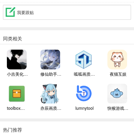
我要跟贴
同类相关
小吉美化包助手
修仙助手手机版
呱呱画质盒子
夜猫互娱
toolbox辅助器
亦辰画质大师
lumnytool
快猴游戏盒子
热门推荐