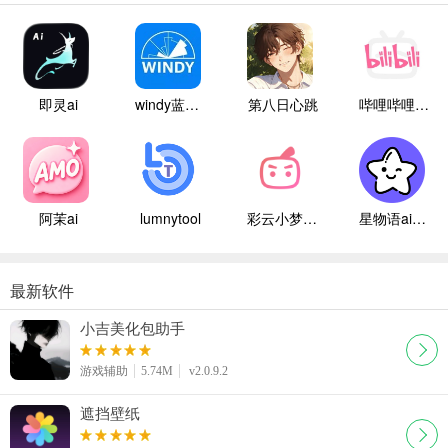
即灵ai
windy蓝色气象
第八日心跳
哔哩哔哩白色版
阿茉ai
lumnytool
彩云小梦国际版
星物语ai聊天
最新软件
小吉美化包助手
游戏辅助
5.74M
v2.0.9.2
遮挡壁纸