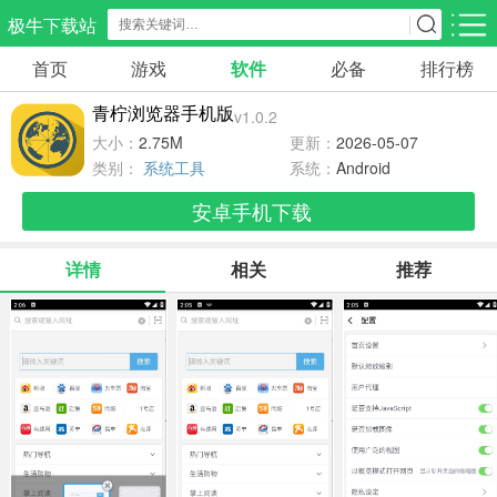
极牛下载站
首页
游戏
软件
必备
排行榜
应用分类
游戏分类
青柠浏览器手机版
v1.0.2
生活服务
电商购物
教育学习
大小：
2.75M
更新：
2026-05-07
298款应用
87款应用
180款应用
类别：
系统工具
系统：
Android
安卓手机下载
气象交通
游戏辅助
摄影美化
85款应用
478款应用
216款应用
详情
相关
推荐
社交聊天
电子图书
移动办公
185款应用
441款应用
184款应用
新闻阅读
金融理财
媒体影音
44款应用
54款应用
603款应用