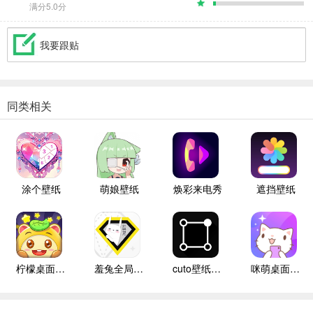
满分5.0分
我要跟贴
同类相关
涂个壁纸
萌娘壁纸
焕彩来电秀
遮挡壁纸
柠檬桌面宠物
羞兔全局壁纸纯净版
cuto壁纸高级版
咪萌桌面宠物