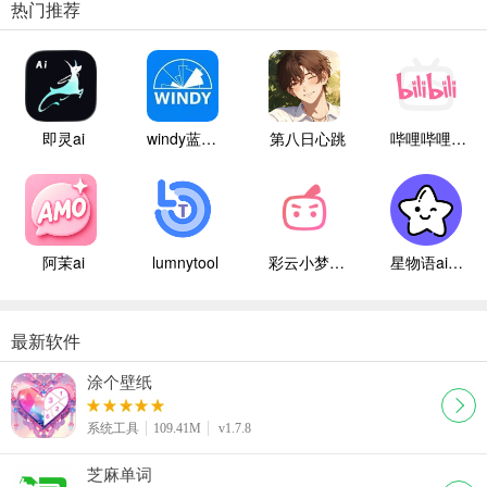
热门推荐
即灵ai
windy蓝色气象
第八日心跳
哔哩哔哩白色版
阿茉ai
lumnytool
彩云小梦国际版
星物语ai聊天
最新软件
涂个壁纸
系统工具
109.41M
v1.7.8
芝麻单词