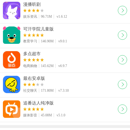
漫播听剧
娱乐资讯
96.71M
v1.6.12
可汗学院儿童版
教育学习
146.90M
v9.0.1
多点超市
电商购物
145.62M
v6.9.7
最右安卓版
社交聊天
171.80M
v7.3.10
追番达人纯净版
媒体影音
45.08M
v5.1.0