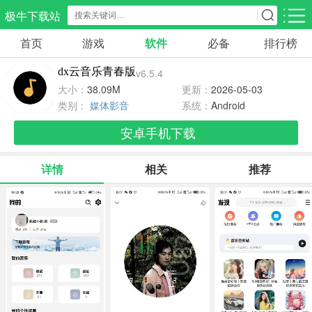
极牛下载站
首页
游戏
软件
必备
排行榜
应用分类
游戏分类
dx云音乐青春版
v6.5.4
生活服务
电商购物
教育学习
大小：
38.09M
更新：
2026-05-03
298款应用
87款应用
180款应用
类别：
媒体影音
系统：
Android
安卓手机下载
气象交通
游戏辅助
摄影美化
85款应用
478款应用
216款应用
详情
相关
推荐
社交聊天
电子图书
移动办公
185款应用
441款应用
184款应用
新闻阅读
金融理财
媒体影音
44款应用
54款应用
603款应用