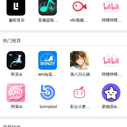
趣听音乐
音频提取管家
vllo视频剪辑
哔哩哔哩白色版
热门推荐
即灵ai
windy蓝色气象
第八日心跳
哔哩哔哩白色版
阿茉ai
lumnytool
彩云小梦国际版
星物语ai聊天
最新软件