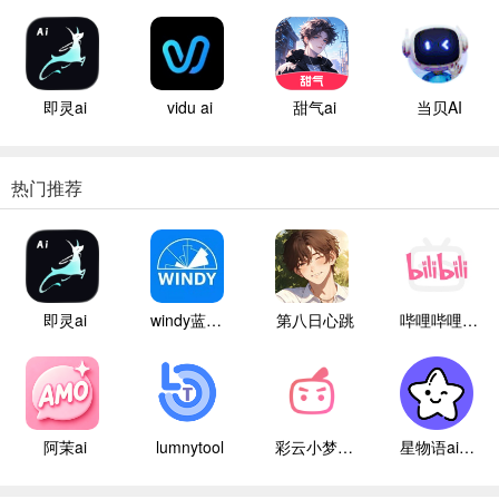
即灵ai
vidu ai
甜气ai
当贝AI
热门推荐
即灵ai
windy蓝色气象
第八日心跳
哔哩哔哩白色版
阿茉ai
lumnytool
彩云小梦国际版
星物语ai聊天