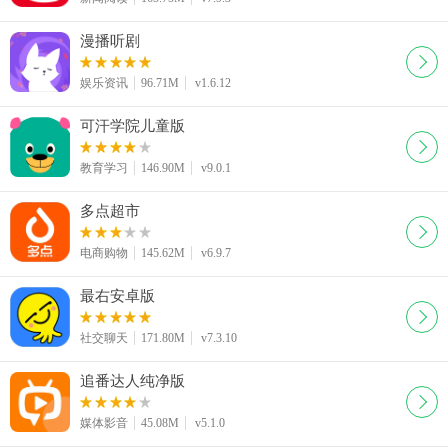
漫播听剧
娱乐资讯
96.71M
v1.6.12
可汗学院儿童版
教育学习
146.90M
v9.0.1
多点超市
电商购物
145.62M
v6.9.7
最右安卓版
社交聊天
171.80M
v7.3.10
追番达人纯净版
媒体影音
45.08M
v5.1.0