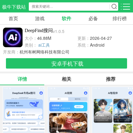
极牛下载站
首页
游戏
软件
必备
排行榜
应用分类
游戏分类
DeepFind搜问
v1.0.5
生活服务
电商购物
教育学习
大小：
46.88M
更新：
2026-04-27
298款应用
87款应用
180款应用
类别：
ai工具
系统：
Android
开发商：
杭州有树网络科技有限公司
气象交通
游戏辅助
摄影美化
安卓手机下载
85款应用
478款应用
216款应用
详情
相关
推荐
社交聊天
电子图书
移动办公
185款应用
441款应用
184款应用
新闻阅读
金融理财
媒体影音
44款应用
54款应用
603款应用