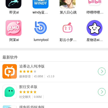
即灵ai
windy蓝色气象
第八日心跳
哔哩哔哩白色版
阿茉ai
lumnytool
彩云小梦国际版
星物语ai聊天
最新软件
追番达人纯净版
媒体影音
45.08M
v5.1.0
默往安卓版
社交聊天
0.00M
摸鱼听书纯净版