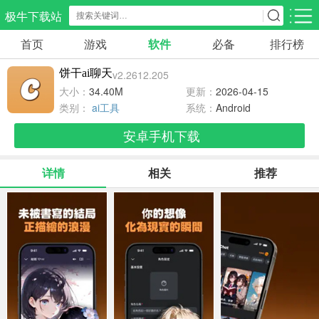
极牛下载站
首页
游戏
软件
必备
排行榜
应用分类
游戏分类
饼干ai聊天
v2.2612.205
生活服务
电商购物
教育学习
大小：
34.40M
更新：
2026-04-15
298款应用
86款应用
178款应用
类别：
ai工具
系统：
Android
安卓手机下载
气象交通
游戏辅助
摄影美化
84款应用
478款应用
216款应用
详情
相关
推荐
社交聊天
电子图书
移动办公
184款应用
441款应用
184款应用
新闻阅读
金融理财
媒体影音
43款应用
54款应用
603款应用