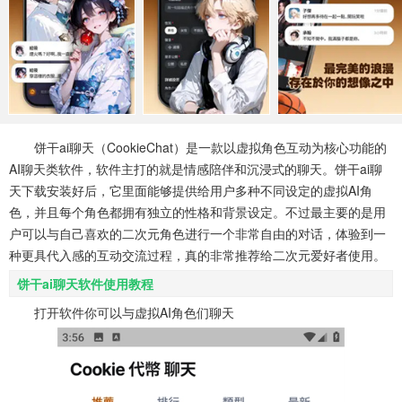
系统工具
健康医疗
ai工具
647款应用
53款应用
336款应用
娱乐资讯
96款应用
饼干ai聊天（CookieChat）是一款以虚拟角色互动为核心功能的
AI聊天类软件，软件主打的就是情感陪伴和沉浸式的聊天。饼干ai聊
天下载安装好后，它里面能够提供给用户多种不同设定的虚拟AI角
色，并且每个角色都拥有独立的性格和背景设定。不过最主要的是用
户可以与自己喜欢的二次元角色进行一个非常自由的对话，体验到一
种更具代入感的互动交流过程，真的非常推荐给二次元爱好者使用。
饼干ai聊天软件使用教程
打开软件你可以与虚拟AI角色们聊天