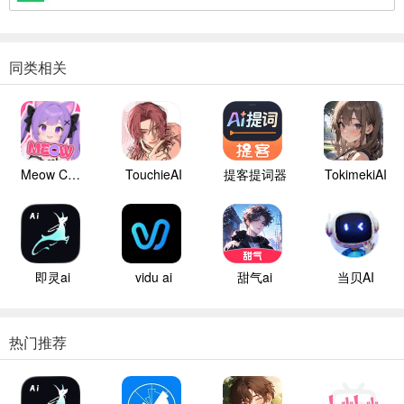
同类相关
Meow ChatAI
TouchieAI
提客提词器
TokimekiAI
即灵ai
vidu ai
甜气ai
当贝AI
热门推荐