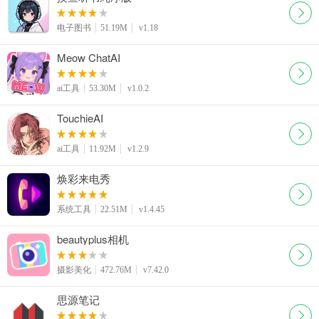
电子图书
51.19M
v1.18
Meow ChatAI
ai工具
53.30M
v1.0.2
TouchieAI
ai工具
11.92M
v1.2.9
焕彩来电秀
系统工具
22.51M
v1.4.45
beautyplus相机
摄影美化
472.76M
v7.42.0
思源笔记