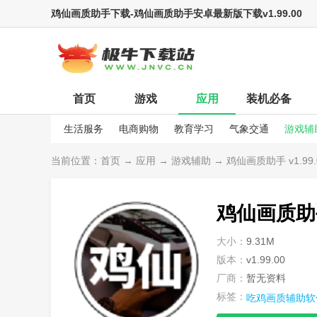
鸡仙画质助手下载-鸡仙画质助手安卓最新版下载v1.99.00
首页
游戏
应用
装机必备
生活服务
电商购物
教育学习
气象交通
游戏辅
娱乐资讯
当前位置：
首页
→
应用
→
游戏辅助
→ 鸡仙画质助手 v1.99.
鸡仙画质助
大小：
9.31M
版本：
v1.99.00
厂商：
暂无资料
标签：
吃鸡画质辅助软