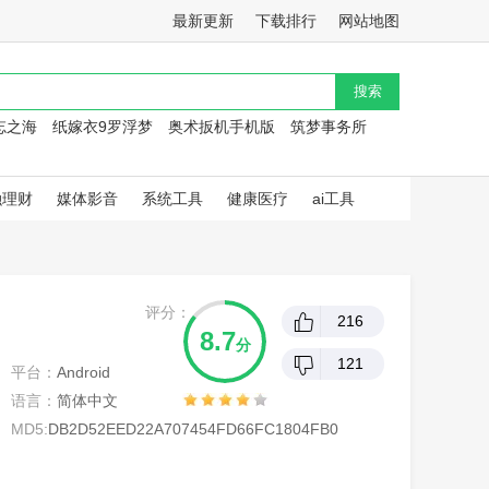
最新更新
下载排行
网站地图
忘之海
纸嫁衣9罗浮梦
奥术扳机手机版
筑梦事务所
融理财
媒体影音
系统工具
健康医疗
ai工具
评分：
216
8.7
分
121
平台：
Android
语言：
简体中文
MD5:
DB2D52EED22A707454FD66FC1804FB0
1