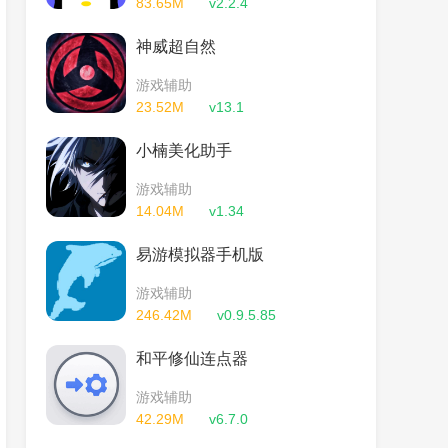
83.65M
v2.2.4
神威超自然
游戏辅助
23.52M
v13.1
小楠美化助手
游戏辅助
14.04M
v1.34
易游模拟器手机版
游戏辅助
246.42M
v0.9.5.85
和平修仙连点器
游戏辅助
42.29M
v6.7.0