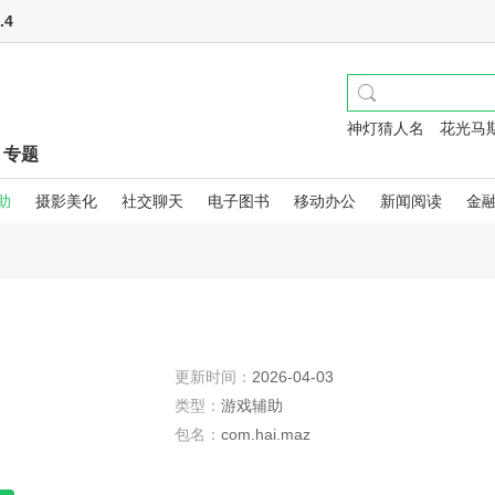
4
神灯猜人名
花光马
专题
助
摄影美化
社交聊天
电子图书
移动办公
新闻阅读
金
更新时间：
2026-04-03
类型：
游戏辅助
包名：
com.hai.maz