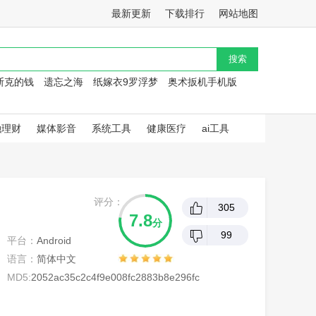
最新更新
下载排行
网站地图
斯克的钱
遗忘之海
纸嫁衣9罗浮梦
奥术扳机手机版
融理财
媒体影音
系统工具
健康医疗
ai工具
评分：
305
7.8
分
99
平台：
Android
语言：
简体中文
MD5:
2052ac35c2c4f9e008fc2883b8e296fc