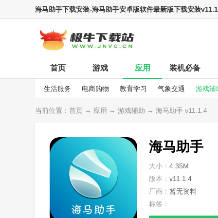
海马助手下载安装-海马助手安卓版软件最新版下载安装v11.1.
首页
游戏
应用
装机必备
生活服务
电商购物
教育学习
气象交通
游戏辅
娱乐资讯
当前位置：
首页
→
应用
→
游戏辅助
→ 海马助手 v11.1.4
海马助手
大小：
4.35M
版本：
v11.1.4
厂商：
暂无资料
标签：