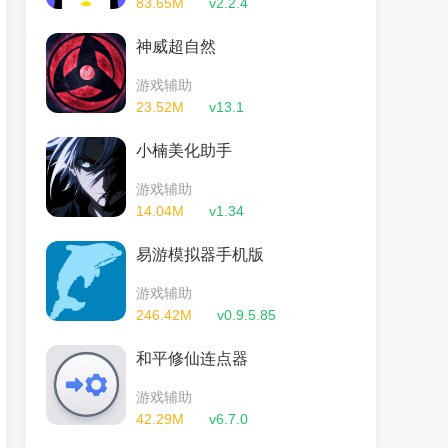
83.65M
v2.2.4
神威超自然
游戏辅助
23.52M
v13.1
小楠美化助手
游戏辅助
14.04M
v1.34
易游模拟器手机版
游戏辅助
246.42M
v0.9.5.85
和平修仙连点器
游戏辅助
42.29M
v6.7.0