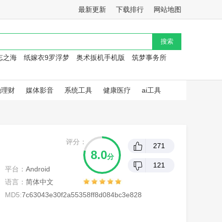
最新更新
下载排行
网站地图
忘之海
纸嫁衣9罗浮梦
奥术扳机手机版
筑梦事务所
融理财
媒体影音
系统工具
健康医疗
ai工具
评分：
271
8.0
分
121
平台：
Android
语言：
简体中文
MD5:
7c63043e30f2a55358ff8d084bc3e828