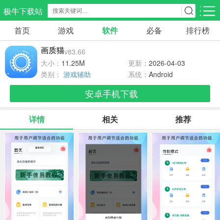
极牛下载站
首页
游戏
软件
必备
排行榜
应用分类
游戏分类
画质猫
v83.66
生活服务
电商购物
教育学习
大小：
11.25M
更新：
2026-04-03
298款应用
86款应用
178款应用
类别：
游戏辅助
系统：
Android
安卓手机下载
气象交通
游戏辅助
摄影美化
84款应用
478款应用
216款应用
详情
相关
推荐
社交聊天
电子图书
移动办公
184款应用
441款应用
184款应用
新闻阅读
金融理财
媒体影音
43款应用
54款应用
603款应用