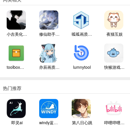
小吉美化包助手
修仙助手手机版
呱呱画质盒子
夜猫互娱
toolbox辅助器
亦辰画质大师
lumnytool
快猴游戏盒子
热门推荐
即灵ai
windy蓝色气象
第八日心跳
哔哩哔哩白色版