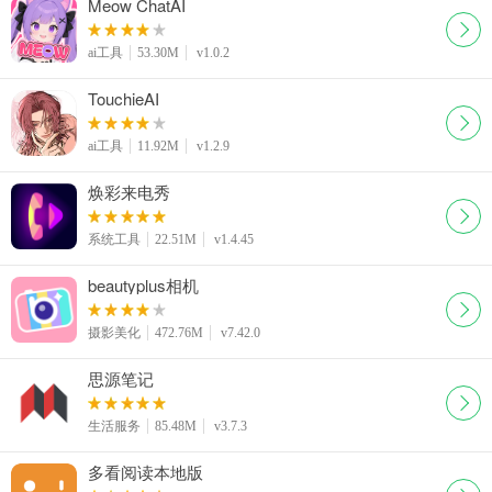
Meow ChatAI
ai工具
53.30M
v1.0.2
TouchieAI
ai工具
11.92M
v1.2.9
焕彩来电秀
系统工具
22.51M
v1.4.45
beautyplus相机
摄影美化
472.76M
v7.42.0
思源笔记
生活服务
85.48M
v3.7.3
多看阅读本地版