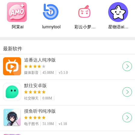
阿茉ai
lumnytool
彩云小梦国际版
星物语ai聊天
最新软件
追番达人纯净版
媒体影音
45.08M
v5.1.0
默往安卓版
社交聊天
0.00M
摸鱼听书纯净版
电子图书
51.19M
v1.18