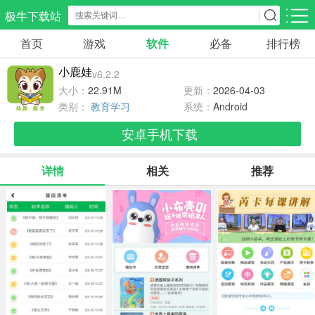
极牛下载站
首页
游戏
软件
必备
排行榜
应用分类
游戏分类
小鹿娃
v6.2.2
生活服务
电商购物
教育学习
大小：
22.91M
更新：
2026-04-03
298款应用
87款应用
179款应用
类别：
教育学习
系统：
Android
安卓手机下载
气象交通
游戏辅助
摄影美化
85款应用
478款应用
216款应用
详情
相关
推荐
社交聊天
电子图书
移动办公
185款应用
441款应用
184款应用
新闻阅读
金融理财
媒体影音
44款应用
54款应用
603款应用