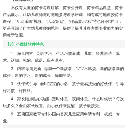
不仅有大量的芮卡每课讲解、芮卡公开课、芮卡精品课堂、芮卡
产品展示，让幼儿教师随时随地参与教学培训、胸有成竹地教授芮卡
课程，“互动乐园”视频、“活动策划”、“作品展示”和“特色环创”栏目，
更是开阔了广大幼儿教师的思路，提供了提升其多方面专业能力的实
用教学资源。
【3】小鹿娃软件特色
1、海量内容--英语学习、生活习惯养成、儿歌、经典唐诗、算
术、认知、礼貌、成语…应有尽有。
2、内容每周更新--每周一个新故事、宝宝不腻烦。新的故事新的
体验，新的学习，新的成长，每周呈送。
3、伙伴式引导--会叫宝宝的小名，孩子最易接受的好伙伴，引导
好习惯、好性格。
4、家长顾虑贴心功能--定时休息、夜间休息。什么时候玩？每次
玩多久？全由家长设置。由小伙伴来提醒，孩子最接受。
5、五项国家教育专利--国内首家儿童应用申请专利，权威、专
业。