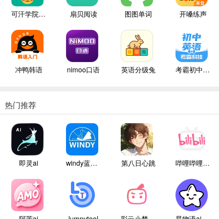
可汗学院儿童版
扇贝阅读
图图单词
开嗓练声
冲鸭韩语
nimoo口语
英语分级兔
考霸初中英语
热门推荐
即灵ai
windy蓝色气象
第八日心跳
哔哩哔哩白色版
阿茉ai
lumnytool
彩云小梦国际版
星物语ai聊天