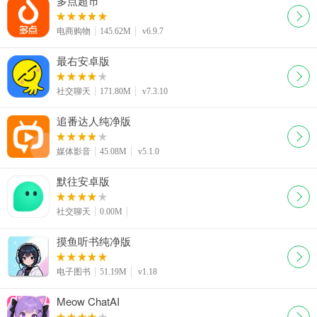
多点超市
电商购物
145.62M
v6.9.7
最右安卓版
社交聊天
171.80M
v7.3.10
追番达人纯净版
媒体影音
45.08M
v5.1.0
默往安卓版
社交聊天
0.00M
摸鱼听书纯净版
电子图书
51.19M
v1.18
Meow ChatAI