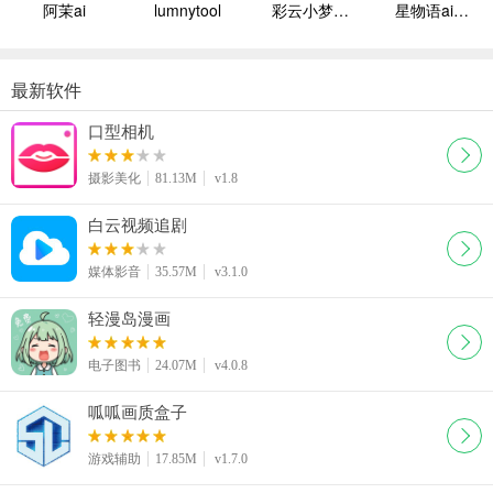
阿茉ai
lumnytool
彩云小梦国际版
星物语ai聊天
最新软件
口型相机
摄影美化
81.13M
v1.8
白云视频追剧
媒体影音
35.57M
v3.1.0
轻漫岛漫画
电子图书
24.07M
v4.0.8
呱呱画质盒子
游戏辅助
17.85M
v1.7.0