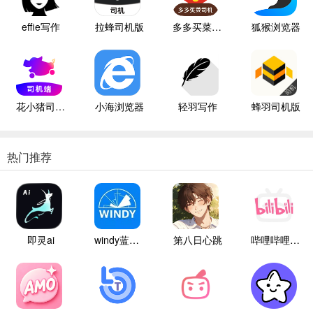
effie写作
拉蜂司机版
多多买菜司机版
狐猴浏览器
花小猪司机端
小海浏览器
轻羽写作
蜂羽司机版
热门推荐
即灵ai
windy蓝色气象
第八日心跳
哔哩哔哩白色版