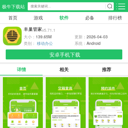
极牛下载站
首页
游戏
软件
必备
排行榜
应用分类
游戏分类
丰巢管家
v5.71.1
生活服务
电商购物
教育学习
大小：
139.65M
更新：
2026-04-03
297款应用
86款应用
178款应用
类别：
移动办公
系统：
Android
安卓手机下载
气象交通
游戏辅助
摄影美化
84款应用
476款应用
214款应用
详情
相关
推荐
社交聊天
电子图书
移动办公
183款应用
438款应用
184款应用
新闻阅读
金融理财
媒体影音
43款应用
54款应用
601款应用