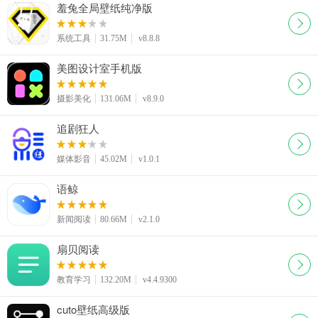
羞兔全局壁纸纯净版
系统工具
31.75M
v8.8.8
美图设计室手机版
摄影美化
131.06M
v8.9.0
追剧狂人
媒体影音
45.02M
v1.0.1
语鲸
新闻阅读
80.66M
v2.1.0
扇贝阅读
教育学习
132.20M
v4.4.9300
cuto壁纸高级版