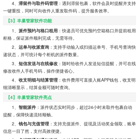
4、
滞留件与取件码管理
：遇到滞留包裹，软件会及时提醒并支持
一键重投，同时可向收件人重发取件码，提升服务效率。
【3】丰巢管家软件功能
1、
派件预约与格口租用
：快递员可优先预约空箱格口并提前租用
柜格，保证派件顺利完成，无需等待。
2、
运单与收派查询
：支持手动输入或扫描运单号、手机号查询快
递状态，并可统计每个柜机的派件数量。
3、
短信发送与在线修改
：随时给收件人发送短信提醒，并可在线
修改收件人手机号码，操作便捷省心。
4、
收支明细与结算管理
：收件费用可直接入账APP钱包，收支明
细清晰显示，结算金额可随时查询。
【4】丰巢管家软件亮点
1、
智能派件
：派件状态实时同步，超过24小时未取件包裹自动
提醒，保障快递流转顺畅。
2、
钱包与充值管理
：支持充值派件、提现及活动奖金领取，账单
信息一目了然，支付高效便捷。