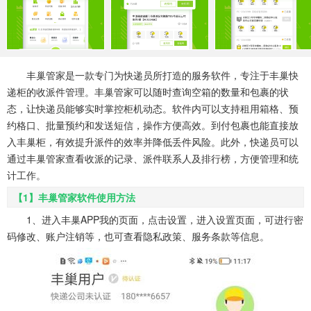
系统工具
健康医疗
ai工具
644款应用
53款应用
334款应用
娱乐资讯
丰巢管家是一款专门为快递员所打造的服务软件，专注于丰巢快
96款应用
递柜的收派件管理。丰巢管家可以随时查询空箱的数量和包裹的状
态，让快递员能够实时掌控柜机动态。软件内可以支持租用箱格、预
约格口、批量预约和发送短信，操作方便高效。到付包裹也能直接放
入丰巢柜，有效提升派件的效率并降低丢件风险。此外，快递员可以
通过丰巢管家查看收派的记录、派件联系人及排行榜，方便管理和统
计工作。
【1】丰巢管家软件使用方法
1、进入丰巢APP我的页面，点击设置，进入设置页面，可进行密
码修改、账户注销等，也可查看隐私政策、服务条款等信息。