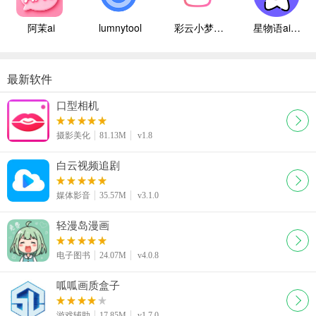
阿茉ai
lumnytool
彩云小梦国际版
星物语ai聊天
最新软件
口型相机
摄影美化
81.13M
v1.8
白云视频追剧
媒体影音
35.57M
v3.1.0
轻漫岛漫画
电子图书
24.07M
v4.0.8
呱呱画质盒子
游戏辅助
17.85M
v1.7.0