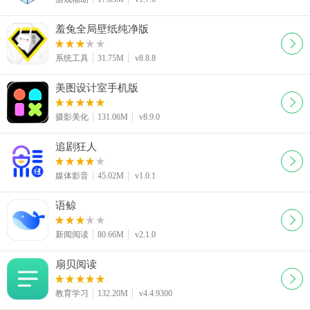
羞兔全局壁纸纯净版
系统工具
31.75M
v8.8.8
美图设计室手机版
摄影美化
131.06M
v8.9.0
追剧狂人
媒体影音
45.02M
v1.0.1
语鲸
新闻阅读
80.66M
v2.1.0
扇贝阅读
教育学习
132.20M
v4.4.9300