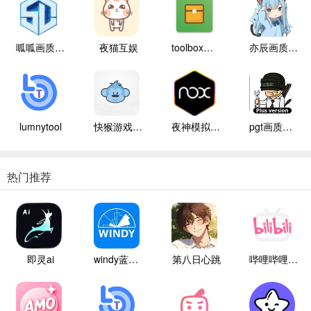
呱呱画质盒子
夜猫互娱
toolbox辅助器
亦辰画质大师
lumnytool
快猴游戏盒子
夜神模拟器手机版本
pgt画质助手120帧
热门推荐
即灵ai
windy蓝色气象
第八日心跳
哔哩哔哩白色版