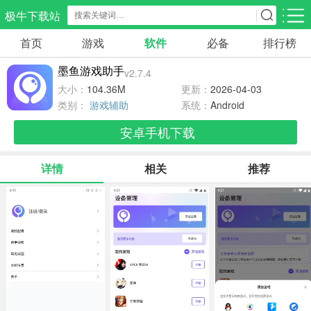
极牛下载站
首页
游戏
软件
必备
排行榜
应用分类
游戏分类
墨鱼游戏助手
v2.7.4
生活服务
电商购物
教育学习
大小：
104.36M
更新：
2026-04-03
297款应用
86款应用
178款应用
类别：
游戏辅助
系统：
Android
安卓手机下载
气象交通
游戏辅助
摄影美化
84款应用
476款应用
214款应用
详情
相关
推荐
社交聊天
电子图书
移动办公
183款应用
438款应用
184款应用
新闻阅读
金融理财
媒体影音
43款应用
54款应用
601款应用