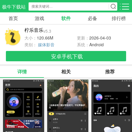
极牛下载站
首页
游戏
软件
必备
排行榜
应用分类
游戏分类
柠乐音乐
v5.3
生活服务
电商购物
教育学习
大小：
120.66M
更新：
2026-04-03
297款应用
86款应用
178款应用
类别：
媒体影音
系统：
Android
安卓手机下载
气象交通
游戏辅助
摄影美化
84款应用
477款应用
214款应用
详情
相关
推荐
社交聊天
电子图书
移动办公
183款应用
439款应用
184款应用
新闻阅读
金融理财
媒体影音
43款应用
54款应用
601款应用