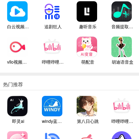
白云视频追剧
追剧狂人
趣听音乐
音频提取管家
vllo视频剪辑
哔哩哔哩白色版
萌配音
胡迪语音盒
热门推荐
即灵ai
windy蓝色气象
第八日心跳
哔哩哔哩白色版