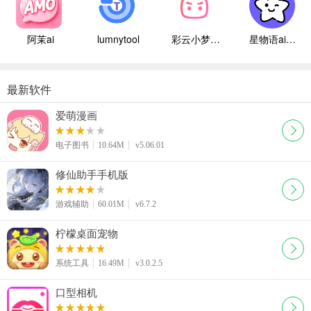
阿茉ai
lumnytool
彩云小梦国际版
星物语ai聊天
最新软件
爱萌漫画
电子图书
10.64M
v5.06.01
修仙助手手机版
游戏辅助
60.01M
v6.7.2
柠檬桌面宠物
系统工具
16.49M
v3.0.2.5
口型相机