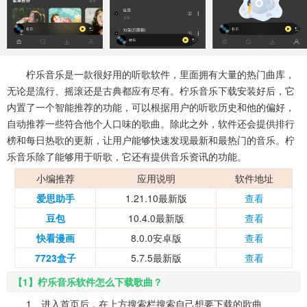
系统工具
健康医疗
ai工具
645款应用
53款应用
334款应用
娱乐资讯
柠乐音乐是一款很好用的听歌软件，里面拥有大量的热门曲库，
96款应用
无论是流行、摇滚还是古典都应有尽有。柠乐音乐下载安装好后，它
内置了一个智能推荐的功能，可以根据用户的听歌历史和他的偏好，
自动推荐一些符合他个人口味的歌曲。除此之外，软件还会提供排行
榜和每日热歌的更新，让用户能够快速发现最新和最热门的音乐。柠
乐音乐除了能够用于听歌，它还有提供音乐资讯的功能。
小编推荐
应用说明
软件地址
爱思助手
1.21.10最新版
查看
豆包
10.4.0最新版
查看
快看漫画
8.0.0安卓版
查看
7723盒子
5.7.5最新版
查看
【1】柠乐音乐软件怎么下载歌曲？
1、进入首页后，在上方搜索栏搜索自己想要下载的歌曲