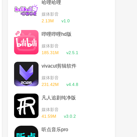
哈哩哈哩
媒体影音
2.13M
v1.0
哔哩哔哩hd版
媒体影音
185.31M
v2.5.1
vivacut剪辑软件
媒体影音
231.42M
v4.4.8
凡人追剧纯净版
媒体影音
41.59M
v3.0.2
听点音乐pro