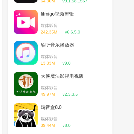
64.30M
v9.1.58.1567
filmigo视频剪辑
媒体影音
242.35M
v6.6.5.0
酷听音乐播放器
媒体影音
13.33M
v9.0
大侠魔法影视电视版
媒体影音
49.97M
v2.3.3.5
鸡音盒8.0
媒体影音
39.44M
v8.0