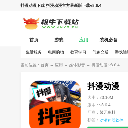
抖漫动漫下载-抖漫动漫官方最新版下载v8.6.4
首页
游戏
应用
装机必备
生活服务
电商购物
教育学习
气象交通
游戏辅
娱乐资讯
当前位置：
首页
→
应用
→
媒体影音
→ 抖漫动漫 v8.6.4
抖漫动漫
大小：
23.10M
版本：
v8.6.4
厂商：
暂无资料
标签：
动漫神器软件