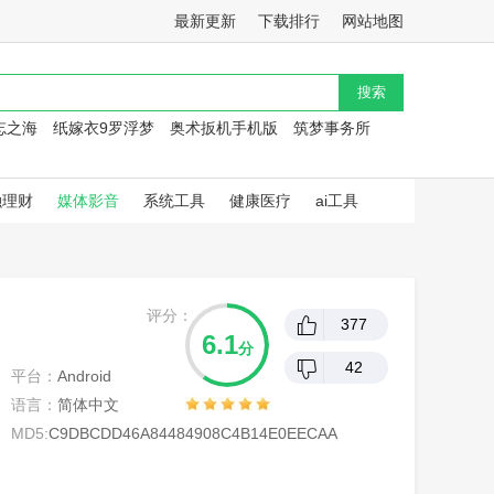
最新更新
下载排行
网站地图
忘之海
纸嫁衣9罗浮梦
奥术扳机手机版
筑梦事务所
融理财
媒体影音
系统工具
健康医疗
ai工具
评分：
377
6.1
分
42
平台：
Android
语言：
简体中文
MD5:
C9DBCDD46A84484908C4B14E0EECAA
D5