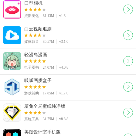
口型相机
摄影美化
81.13M
v1.8
白云视频追剧
媒体影音
35.57M
v3.1.0
轻漫岛漫画
电子图书
24.07M
v4.0.8
呱呱画质盒子
游戏辅助
17.85M
v1.7.0
羞兔全局壁纸纯净版
系统工具
31.75M
v8.8.8
美图设计室手机版