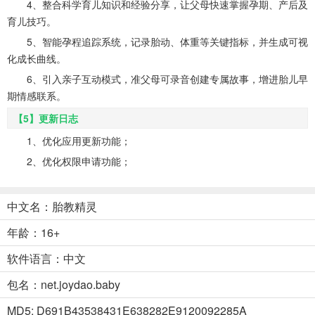
4、整合科学育儿知识和经验分享，让父母快速掌握孕期、产后及
育儿技巧。
5、智能孕程追踪系统，记录胎动、体重等关键指标，并生成可视
化成长曲线。
6、引入亲子互动模式，准父母可录音创建专属故事，增进胎儿早
期情感联系。
【5】更新日志
1、优化应用更新功能；
2、优化权限申请功能；
中文名：胎教精灵
年龄：16+
软件语言：中文
包名：net.joydao.baby
MD5: D691B43538431E638282E9120092285A