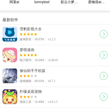
阿茉ai
lumnytool
彩云小梦国际版
星物语ai聊天
最新软件
雪豹影视大全
媒体影音
38.87M
v2.2.3
爱萌漫画
电子图书
10.64M
v5.06.01
修仙助手手机版
游戏辅助
60.01M
v6.7.2
柠檬桌面宠物
系统工具
16.49M
v3.0.2.5