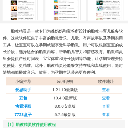
系统工具
健康医疗
ai工具
645款应用
53款应用
334款应用
娱乐资讯
胎教精灵是一款专门为准妈妈和宝爸所设计的胎教与育儿服务软
96款应用
件。这款软件汇集了丰富的胎教音乐、儿歌、有声故事以及孕期实用
工具，让宝宝可以在孕期就能享受科学胎教。用户可以根据宝宝的成
长阶段，选择适合的胎教内容，帮助胎儿智力和情感发育。胎教精灵
里会提供产检时间表、宝宝体重和身长预测等功能，让孕期管理变得
更便捷、更精准。此外，胎教精灵还能够支持在线和离线使用，随时
随地都能播放音乐、故事，为孕期生活带来更多便利。
小编推荐
应用说明
软件地址
爱思助手
1.21.10最新版
查看
豆包
10.4.0最新版
查看
快看漫画
8.0.0安卓版
查看
7723盒子
5.7.5最新版
查看
【1】胎教精灵软件使用教程