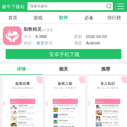
极牛下载站
首页
游戏
软件
必备
排行榜
应用分类
游戏分类
胎教精灵
v1.9.8
生活服务
电商购物
教育学习
大小：
9.38M
更新：
2026-04-03
297款应用
86款应用
178款应用
类别：
教育学习
系统：
Android
安卓手机下载
气象交通
游戏辅助
摄影美化
84款应用
477款应用
214款应用
详情
相关
推荐
社交聊天
电子图书
移动办公
183款应用
439款应用
184款应用
新闻阅读
金融理财
媒体影音
43款应用
54款应用
602款应用