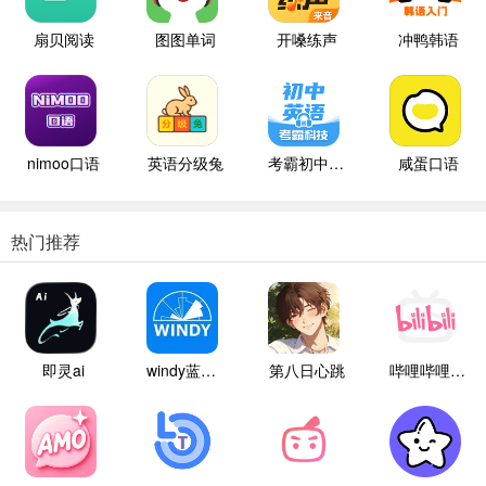
扇贝阅读
图图单词
开嗓练声
冲鸭韩语
nimoo口语
英语分级兔
考霸初中英语
咸蛋口语
热门推荐
即灵ai
windy蓝色气象
第八日心跳
哔哩哔哩白色版