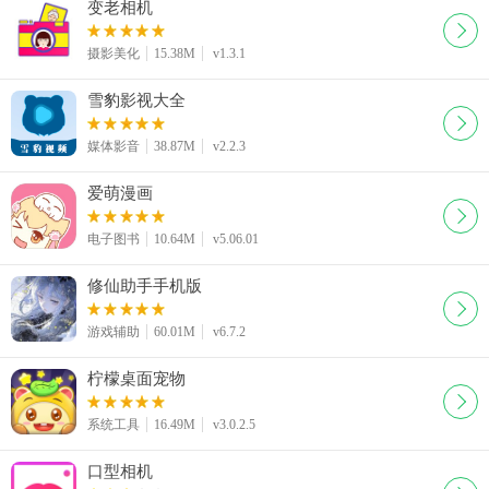
变老相机
摄影美化
15.38M
v1.3.1
雪豹影视大全
媒体影音
38.87M
v2.2.3
爱萌漫画
电子图书
10.64M
v5.06.01
修仙助手手机版
游戏辅助
60.01M
v6.7.2
柠檬桌面宠物
系统工具
16.49M
v3.0.2.5
口型相机