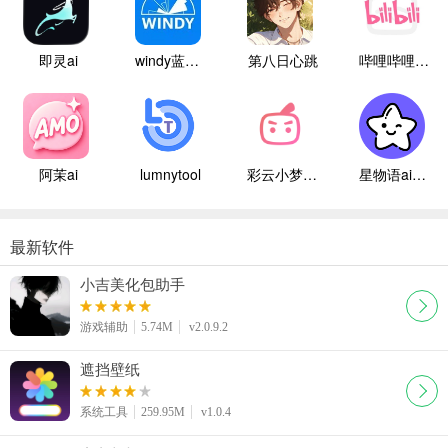
即灵ai
windy蓝色气象
第八日心跳
哔哩哔哩白色版
阿茉ai
lumnytool
彩云小梦国际版
星物语ai聊天
最新软件
小吉美化包助手
游戏辅助
5.74M
v2.0.9.2
遮挡壁纸
系统工具
259.95M
v1.0.4