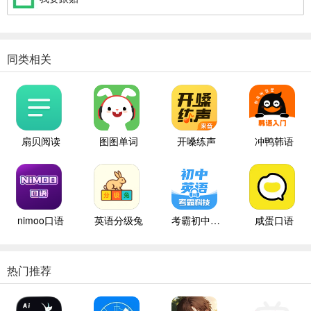
同类相关
扇贝阅读
图图单词
开嗓练声
冲鸭韩语
nimoo口语
英语分级兔
考霸初中英语
咸蛋口语
热门推荐