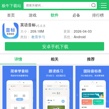
极牛下载站
首页
游戏
软件
必备
排行榜
应用分类
游戏分类
英语音标
v5.6.8
生活服务
电商购物
教育学习
大小：
209.18M
更新：
2026-04-03
297款应用
86款应用
178款应用
类别：
教育学习
系统：
Android
安卓手机下载
气象交通
游戏辅助
摄影美化
84款应用
478款应用
215款应用
详情
相关
推荐
社交聊天
电子图书
移动办公
183款应用
439款应用
184款应用
新闻阅读
金融理财
媒体影音
43款应用
54款应用
602款应用